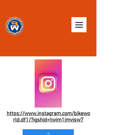
https://www.instagram.com/bikewo
rld.df1/?igshid=twim1jmvjsw7