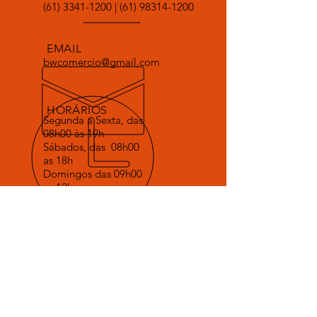
(61) 3341-1200
|
(61) 98314-1200
EMAIL
bwcomercio@gmail.com
HORÁRIOS
Segunda a Sexta, das
08h00 às 19h
Sábados, das 08h00
as 18h
Domingos das 09h00
as 12h
VOLTE SEMPRE
Agradecemos a sua visita e contamos com
sua colaboração para que possamos evoluir
o nosso atendimento.
SERVIÇOS
Vendas