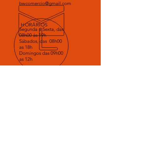
bwcomercio@gmail.com
HORÁRIOS
Segunda a Sexta, das
08h00 às 19h
Sábados, das 08h00
as 18h
Domingos das 09h00
as 12h
VOLTE SEMPRE
Agradecemos a sua visita e contamos com
sua colaboração para que possamos evoluir
o nosso atendimento.
SERVIÇOS
Vendas
Manutenção
Troca de componentes
Delivery