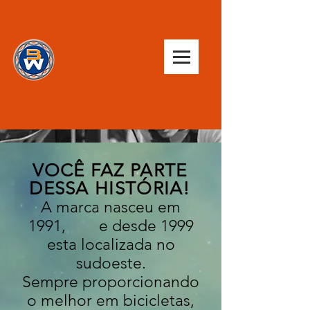
VOCÊ FAZ PARTE
DESSA HISTÓRIA!
A marca nasceu em
1991, e desde 1999
esta localizada no
sudoeste.
Sempre proporcionando
o melhor em bicicletas,